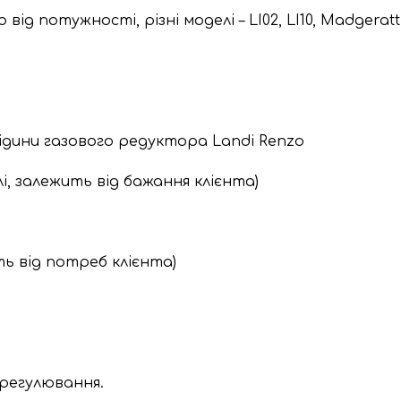
ід потужності, різні моделі – LI02, LI10, Madgeratti
дини газового редуктора Landi Renzo
лі, залежить від бажання клієнта)
ть від потреб клієнта)
 регулювання.