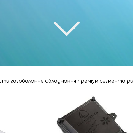
ти газобалонне обладнання преміум сегмента рин