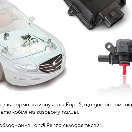
ують норми вихлопу газів Евро5, що дає різномані
втомобіля на газовому паливі.
обладнання Landi Renzo складається з: