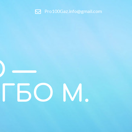
Pro100Gaz.info@gmail.com
O —
ГБО М.