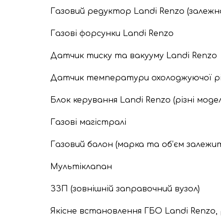
Газовий редуктор Landi Renzo (залежно в
Газові форсунки Landi Renzo
Датчик тиску та вакууму Landi Renzo
Датчик температури охолоджуючої рі
Блок керування Landi Renzo (різні моде
Газові магістралі
Газовий балон (марка та об’єм залежи
Мультіклапан
ЗЗП (зовнішній заправочний вузол)
Якісне встановлення ГБО Landi Renzo,