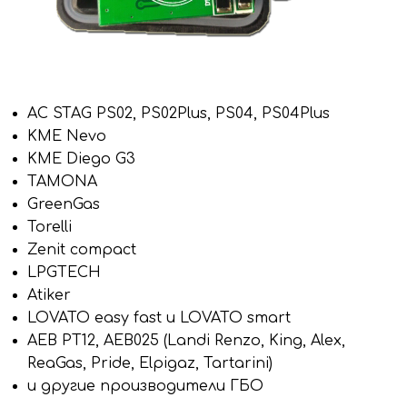
AC STAG PS02, PS02Plus, PS04, PS04Plus
KME Nevo
KME Diego G3
TAMONA
GreenGas
Torelli
Zenit compact
LPGTECH
Atiker
LOVATO easy fast и LOVATO smart
AEB PT12, AEB025 (Landi Renzo, King, Alex,
ReaGas, Pride, Elpigaz, Tartarini)
и другие производители ГБО