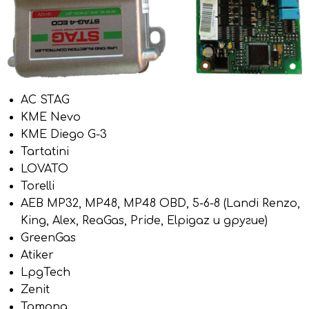
AC STAG
KME Nevo
KME Diego G-3
Tartatini
LOVATO
Torelli
AEB MP32, MP48, MP48 OBD, 5-6-8 (Landi Renzo,
King, Alex, ReaGas, Pride, Elpigaz и другие)
GreenGas
Atiker
LpgTech
Zenit
Tamona